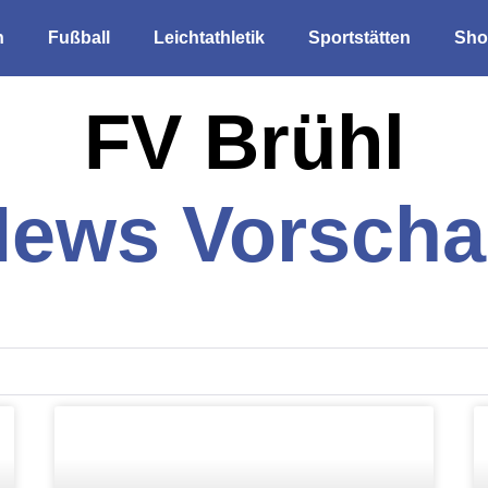
n
Fußball
Leichtathletik
Sportstätten
Sho
FV Brühl
ews Vorsch