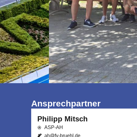
Ansprechpartner
Philipp Mitsch
ASP-AH
ah@fv-bruehl.de