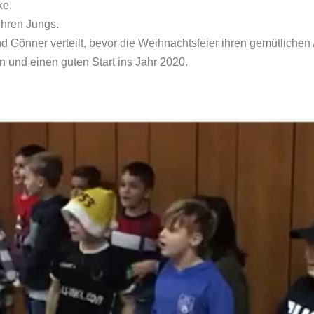
ke.
hren Jungs.
 Gönner verteilt, bevor die Weihnachtsfeier ihren gemütlichen
 und einen guten Start ins Jahr 2020.